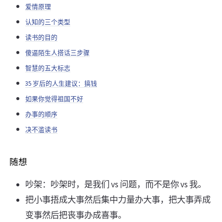
爱情原理
认知的三个类型
读书的目的
傻逼陌生人搭话三步骤
智慧的五大标志
35 岁后的人生建议：搞钱
如果你觉得祖国不好
办事的顺序
决不滥读书
随想
吵架：吵架时，是我们 vs 问题，而不是你 vs 我。
把小事捂成大事然后集中力量办大事，把大事弄成
变事然后把丧事办成喜事。