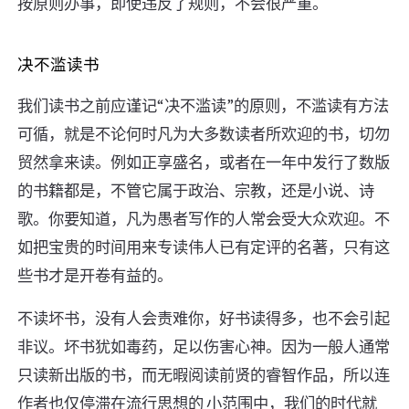
按原则办事，即使违反了规则，不会很严重。 ​​​​
决不滥读书
我们读书之前应谨记“决不滥读”的原则，不滥读有方法
可循，就是不论何时凡为大多数读者所欢迎的书，切勿
贸然拿来读。例如正享盛名，或者在一年中发行了数版
的书籍都是，不管它属于政治、宗教，还是小说、诗
歌。你要知道，凡为愚者写作的人常会受大众欢迎。不
如把宝贵的时间用来专读伟人已有定评的名著，只有这
些书才是开卷有益的。
不读坏书，没有人会责难你，好书读得多，也不会引起
非议。坏书犹如毒药，足以伤害心神。因为一般人通常
只读新出版的书，而无暇阅读前贤的睿智作品，所以连
作者也仅停滞在流行思想的 小范围中，我们的时代就