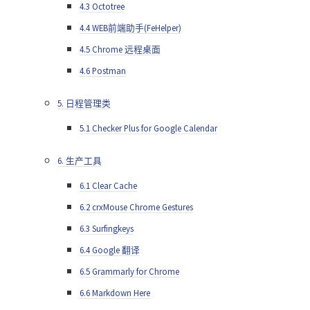
4.3 Octotree
4.4 WEB前端助手(FeHelper)
4.5 Chrome 远程桌面
4.6 Postman
5. 日程管理类
5.1 Checker Plus for Google Calendar
6. 生产工具
6.1 Clear Cache
6.2 crxMouse Chrome Gestures
6.3 Surfingkeys
6.4 Google 翻译
6.5 Grammarly for Chrome
6.6 Markdown Here