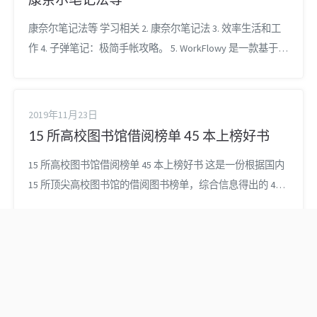
康奈尔笔记法等 学习相关 2. 康奈尔笔记法 3. 效率生活和工
作 4. 子弹笔记：极简手帐攻略。 5. WorkFlowy 是一款基于云
端的、只支持纯文字的工具。6. 知乎精华帖…… 站内内链
URL ：程序员的网站大全 URL ：免费的编程书籍 URL ：常用
软件网站推荐 URL ：Chrome 常用扩展推荐 URL ：免费的编
2019年11月23日
程书籍 URL ：一图胜千言（前方高能，图...
15 所高校图书馆借阅榜单 45 本上榜好书
15 所高校图书馆借阅榜单 45 本上榜好书 这是一份根据国内
15 所顶尖高校图书馆的借阅图书榜单，综合信息得出的 45
本借阅最多的图书；这些经典书籍中，你看过多少本呢？码
住慢慢看吧！ ★ 资源下载汇总 公众号 扫码关注公众号回复
下载 添加好友 链接失效，扫下方二维码添加我为好友，然
后私聊 ★ 本上榜好书书单一览 平凡的世界 万历十五年 三体
解忧杂货店 冰与火...
雷军：认知和思考最好
这七种电子邮件的写作
的体现是面向未来的行
指南