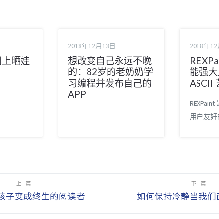
2018年12月13日
2018年1
网上晒娃
想改变自己永远不晚
REXP
的：82岁的老奶奶学
能强大
习编程并发布自己的
ASCI
APP
REXPai
用户友好的
REXPai
用户友好的
器。 2. 
表 ——
面试所需的
孩子变成终生的阅读者
如何保持冷静当我们
密知识点
的列表，