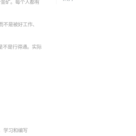
个金矿。每个人都有
而不是被好工作、
是不是行得通。实际
验，学习和编写