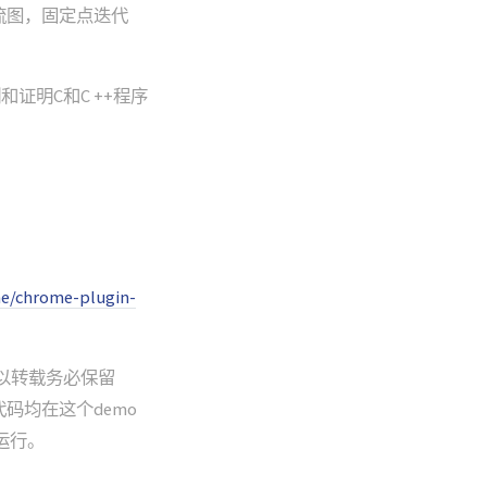
流图，固定点迭代
和证明C和C ++程序
me/chrome-plugin-
以转载务必保留
码均在这个demo
运行。