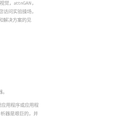
视觉，attnGAN，
允许您访问实验操场，
战和解决方案的见
器。
对应用程序或应用程
分析器是艰巨的，并