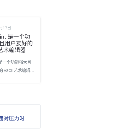
2月17日
aint 是一个功
且用户友好的
I 艺术编辑器
nt 是一个功能强大且
 ASCII 艺术编辑器
nt 是一个功能强大且
 ASCII 艺术编辑
FAQGURU 面试问题列
 此列表是您准备技术
一切。3. 一本绝
面对压力时
的书，一系列精彩
手册，博客，黑