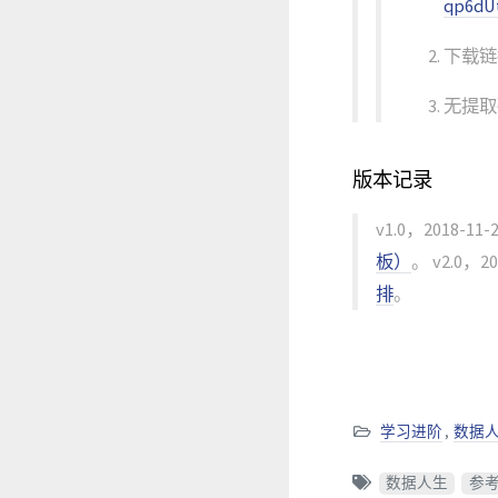
qp6dU
下载链
无提取
版本记录
v1.0，2018-11
板）
。 v2.0，2
排
。
学习进阶
,
数据
数据人生
参