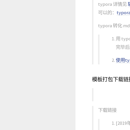
typora 详情见
可以的：
typor
typora 转化
用 ty
完毕后
使用ty
模板打包下载链
下载链接
[20