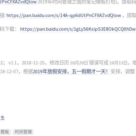
tPnCFXAZvdQlow
2019年时间管理之我的笔记模板打包)，提取码: w
接:
https://pan.baidu.com/s/14A-qp6dUtPnCFXAZvdQlow
，提取码
码下载：
https://pan.baidu.com/s/1gLy56KsipS3E8OkQCQ0hDw
-22； v1.1，2018-11-25，修改日历
错误写成
，
10月20日
10月13日
018-12-07，根据
2019年放假安排，五一假期才一天！
安排，调整
人生
考模板
时间管理