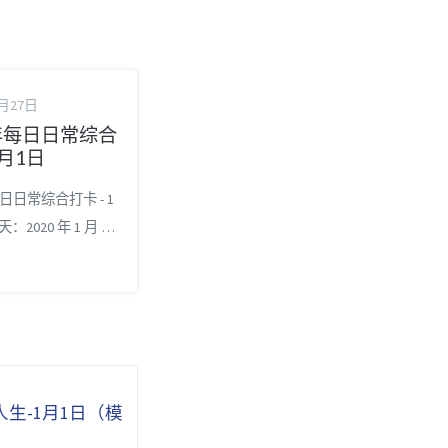
2月27日
0年每日日常综合
月1日
每日日常综合打卡 - 1
天：2020 年 1 月 1
 年仅剩下 365 天。
，1 月份针对每个
，慢慢来，一切都
2020 年年历 2020
 相关博文推荐 时间
 条金律 时间管理 -
人生-1月1日（模
狠记事（极简手