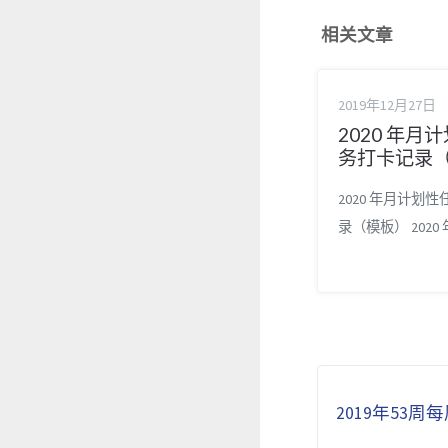
相关文章
2019年12月27日
2020 年月
务打卡记录
2020 年月计划
录（模板） 2020
任务打卡记录（
2020 年月计划
录（样例）。 相
时间管理的 11 
理 - 我的快准狠
手帐） Markdow
2019年53
精通 坚持的力量