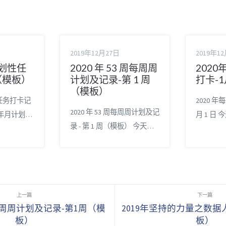
2019年12月27日
2019年1
计划性任
2020 年 53 周每周周
202
（模板）
计划及记录-第 1 周
打卡-1
（模板）
性任务打卡记
2020 年
2020 年 53 周每周周计划及记
 年月计划性
月 1 日 今
录 - 第 1 周（模板） 今天：
模板），
日，2020
2020 年第 1 周，2020 年仅剩
性任务打卡记
每日打卡
52 周。记录每周日程安排，
关博文推荐
任务打卡
慢慢的，一切都会更好的。
条金律 时间管
会更好的。 
2020 年年历 2020 年年历。
记事（极简
年年历。
相关博文推荐 时间管理的 11
n 从入门到
管理的 11
周每周周计划及记录-第1周（模
2019年坚持的力量之数据
条金律 时间管理 - 我的快准
之数据人生
我的快准
板）
板）
狠记事（极简手帐）